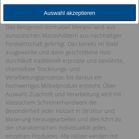
Auswahl akzeptieren
Das Bettgestell dormabell Merano wird aus
europäischen Massivhölzern aus nachhaltiger
Forstwirtschaft gefertigt. Das bereits im Wald
ausgewählte und dann geschnittene Holz
durchläuft traditionell erprobte und bewährte,
chemiefreie Trocknungs- und
Verarbeitungsprozesse, bis daraus ein
hochwertiges Möbelprodukt entsteht. Über
Auswahl, Zuschnitt und Verarbeitung wird mit
klassischem Schreinerhandwerk die
Besonderheit jeder Holzart in Struktur und
Maserung herausgearbeitet und dies führt zu
der charakterischen Individualität jedes
einzelnen Produktes. Alle Hölzer werden mit