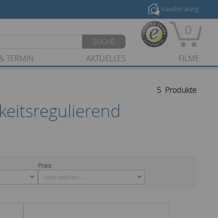
Hausberatung
0
SUCHE
& TERMIN
AKTUELLES
FILME
5
Produkte
eitsregulierend
Preis
- bitte wählen -