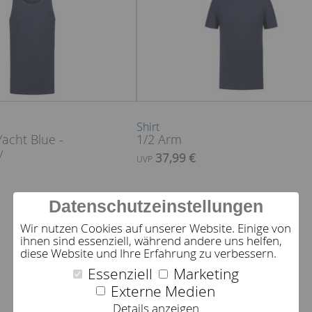
Shirt
Yacht Blue -
1/2 Arm
v
37,99 €
UVP
Datenschutzeinstellungen
Wir nutzen Cookies auf unserer Website. Einige von
ihnen sind essenziell, während andere uns helfen,
diese Website und Ihre Erfahrung zu verbessern.
Essenziell
Marketing
Externe Medien
Details anzeigen