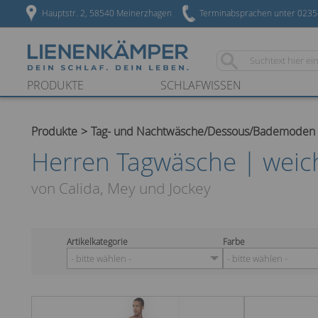
Hauptstr. 2, 58540 Meinerzhagen
Terminabsprachen unter 023
PRODUKTE
SCHLAFWISSEN
Produkte
Tag- und Nachtwäsche/Dessous/Bademoden
Herren Tagwäsche | weich
von Calida, Mey und Jockey
Artikelkategorie
Farbe
- bitte wählen -
- bitte wählen -