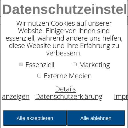
Datenschutzeinste
0
SUCHE
Wir nutzen Cookies auf unserer
Website. Einige von ihnen sind
Produkte
Lattenroste
dormabell Vita
5
Produkte
essenziell, während andere uns helfen,
diese Website und Ihre Erfahrung zu
verbessern.
Essenziell
Marketing
Externe Medien
360° Ansicht aktivieren
Details
anzeigen
Datenschutzerklärung
Imp
Alle akzeptieren
Alle ablehnen