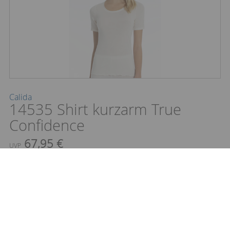
Calida
14535 Shirt kurzarm True
Confidence
67,95 €
UVP