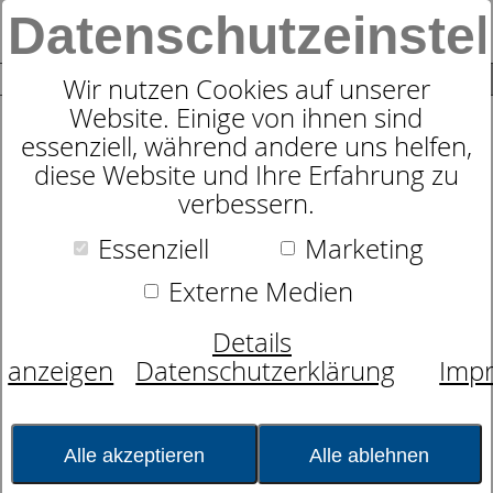
Datenschutzeinste
0
SUCHE
Wir nutzen Cookies auf unserer
Website. Einige von ihnen sind
Produkte
Tag- und
essenziell, während andere uns helfen,
Nachtwäsche/Dessous/Bademoden
Damen Tagwäsche
29
Produkte
diese Website und Ihre Erfahrung zu
Damen Tagwäsche |
verbessern.
Weiche Baumwolle &
Essenziell
Marketing
atmungsaktiv
Externe Medien
von Calida, Mey
Details
anzeigen
Datenschutzerklärung
Imp
Farbe
- bitte wählen -
Alle akzeptieren
Alle ablehnen
Größe