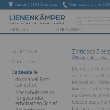
Hauptstr. 2, 58540 Meinerzhagen
Terminabsprachen unter 023
PRODUKTE
SCHLAFWISSEN
Zeitloses Desi
Lattenroste
Matratzen
Die meisterhafte S
Bettgestelle
zeichnen das Bett
dormabell Bett-
Möbelstück. Vers
Collection
können nach Gesc
Massivholzbetten
massives Buchenhol
für gesunden
besteht aus einer
erholsamen Schlaf
Farbunterschiede 