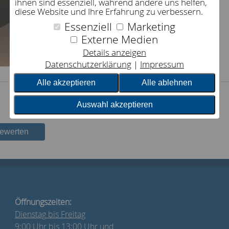
ihnen sind essenziell, während andere uns helfen,
diese Website und Ihre Erfahrung zu verbessern.
Essenziell
Marketing
Externe Medien
Details anzeigen
Datenschutzerklärung
Impressum
Alle akzeptieren
Alle ablehnen
Auswahl akzeptieren
bewerten
Öffnungszeiten:
Dienstag
bis Freitag
9:00 Uhr bis 13:00 Uhr und