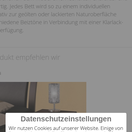
tig. Jedes Bett wird so zu einem individuellen
nativ zur geölten oder lackierten Naturoberfläche
iedene Beiztöne in Verbindung mit einer Klarlack-
Verfügung.
dukt empfehlen wir
a
Datenschutzeinstellungen
Wir nutzen Cookies auf unserer Website. Einige von