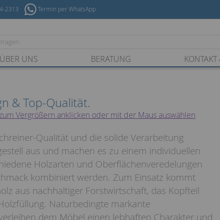
54-2313
Termin per WhatsApp
ÜBER UNS
BERATUNG
KONTAKT 
gn & Top-Qualität.
chreiner-Qualität und die solide Verarbeitung
gestell aus und machen es zu einem individuellen
chiedene Holzarten und Oberflächenveredelungen
hmack kombiniert werden. Zum Einsatz kommt
z aus nachhaltiger Forstwirtschaft, das Kopfteil
 Holzfüllung. Naturbedingte markante
verleihen dem Möbel einen lebhaften Charakter und