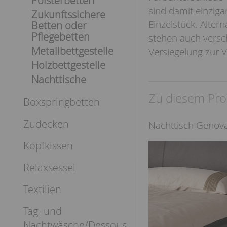
Polsterbetten
sind damit einzigar
Zukunftssichere
Einzelstück. Alter
Betten oder
Pflegebetten
stehen auch versch
Metallbettgestelle
Versiegelung zur 
Holzbettgestelle
Nachttische
Zu diesem Pro
Boxspringbetten
Zudecken
Nachttisch Genov
Kopfkissen
Relaxsessel
Textilien
Tag- und
Nachtwäsche/Dessous