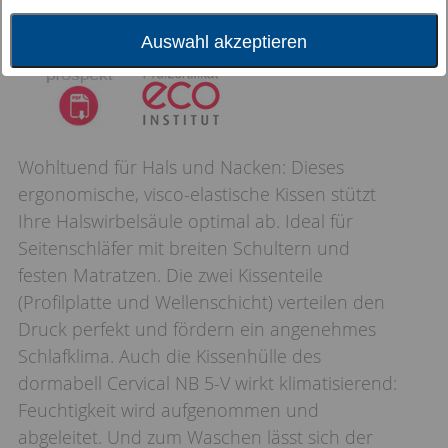
Auswahl akzeptieren
Wohltuend für Hals und Nacken: Dieses
ergonomische, visco-elastische Kissen stützt
Ihre Halswirbelsäule optimal ab. Ideal für
Seitenschläfer mit breiten Schultern und
festen Matratzen. Die zwei Kissenteile
(Profilplatte und Wellenschicht) verteilen den
Druck perfekt und fördern ein angenehmes
Schlafklima. Auch die Kissenhülle des
dormabell Cervical NB 5-V wirkt klimatisierend:
Feuchtigkeit wird aufgenommen und
abgeleitet. Und zum Waschen lässt sich der