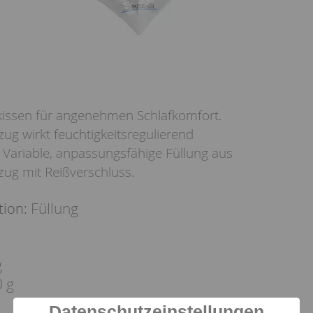
kissen für angenehmen Schlafkomfort.
ug wirkt feuchtigkeitsregulierend
 Variable, anpassungsfähige Füllung aus
zug mit Reißverschluss.
Füllung
tion:
g
0 g
Datenschutzeinstellungen