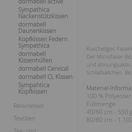
dormabell active
Sympathica
Nackenstützkissen
dormabell
Daunenkissen
Kopfkissen Federn
Sympathica
Kuscheliges Faser
dormabell
Der Microfaser-Bez
Kissenhüllen
und atmungsaktiv.
dormabell Cervical
Schlafbällchen. Be
dormabell CL Kissen
Sympahtica
Material-Informa
Kopfkissen
100 % Polyester
Füllmenge:
Relaxsessel
40/80 cm - 550 
Textilien
80/80 cm - 1.10
Tag- und