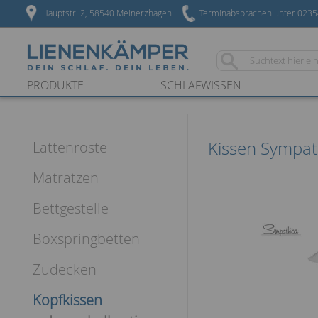
Hauptstr. 2, 58540 Meinerzhagen
Terminabsprachen unter 023
PRODUKTE
SCHLAFWISSEN
Kissen Sympat
Lattenroste
Matratzen
Bettgestelle
Boxspringbetten
Zudecken
Kopfkissen