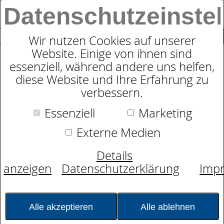
Datenschutzeinste
0
SUCHE
Wir nutzen Cookies auf unserer
Website. Einige von ihnen sind
essenziell, während andere uns helfen,
Bettwäsche Satin allover mit
diese Website und Ihre Erfahrung zu
RV Zitrone Streifen
verbessern.
Essenziell
Marketing
Externe Medien
Details
anzeigen
Datenschutzerklärung
Imp
Alle akzeptieren
Alle ablehnen