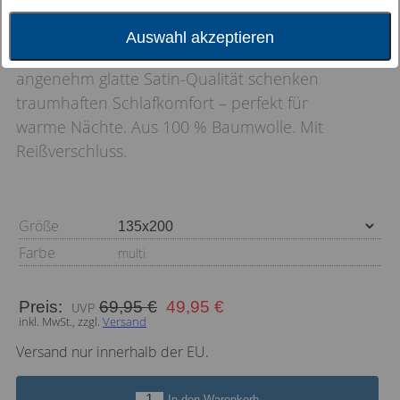
SATIN-BETTWÄSCHE: Sommerlich, fröhlich,
Auswahl akzeptieren
erfrischend. Mediterranes Dessin und leichte,
angenehm glatte Satin-Qualität schenken
traumhaften Schlafkomfort – perfekt für
warme Nächte. Aus 100 % Baumwolle. Mit
Reißverschluss.
Größe
Farbe
multi
Preis:
69,95 €
49,95 €
inkl. MwSt., zzgl.
Versand
Versand nur innerhalb der EU.
In den Warenkorb