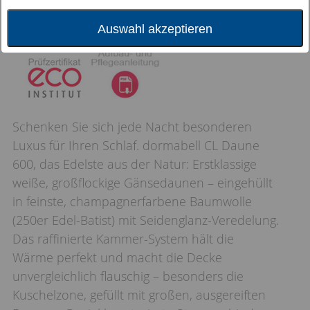
Auswahl akzeptieren
Schenken Sie sich jede Nacht besonderen
Luxus für Ihren Schlaf. dormabell CL Daune
600, das Edelste aus der Natur: Erstklassige
weiße, großflockige Gänsedaunen – eingehüllt
in feinste, champagnerfarbene Baumwolle
(250er Edel-Batist) mit Seidenglanz-Veredelung.
Das raffinierte Kammer-System hält die
Wärme perfekt und macht die Decke
unvergleichlich flauschig – besonders die
Kuschelzone, gefüllt mit großen, ausgereiften