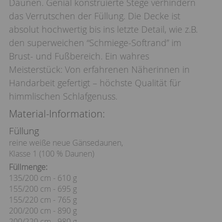
Daunen. Genial konstruierte Stege verhindern
das Verrutschen der Füllung. Die Decke ist
absolut hochwertig bis ins letzte Detail, wie z.B.
den superweichen “Schmiege-Softrand” im
Brust- und Fußbereich. Ein wahres
Meisterstück: Von erfahrenen Näherinnen in
Handarbeit gefertigt – höchste Qualität für
himmlischen Schlafgenuss.
Material-Information:
Füllung
reine weiße neue Gänsedaunen,
Klasse 1 (100 % Daunen)
Füllmenge:
135/200 cm - 610 g
155/200 cm - 695 g
155/220 cm - 765 g
200/200 cm - 890 g
200/220 cm - 980 g