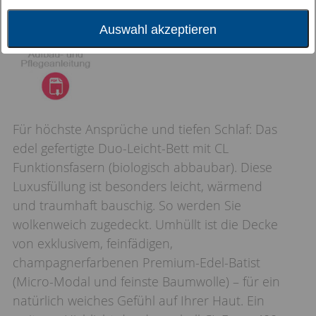
Auswahl akzeptieren
Für höchste Ansprüche und tiefen Schlaf: Das
edel gefertigte Duo-Leicht-Bett mit CL
Funktionsfasern (biologisch abbaubar). Diese
Luxusfüllung ist besonders leicht, wärmend
und traumhaft bauschig. So werden Sie
wolkenweich zugedeckt. Umhüllt ist die Decke
von exklusivem, feinfädigen,
champagnerfarbenen Premium-Edel-Batist
(Micro-Modal und feinste Baumwolle) – für ein
natürlich weiches Gefühl auf Ihrer Haut. Ein