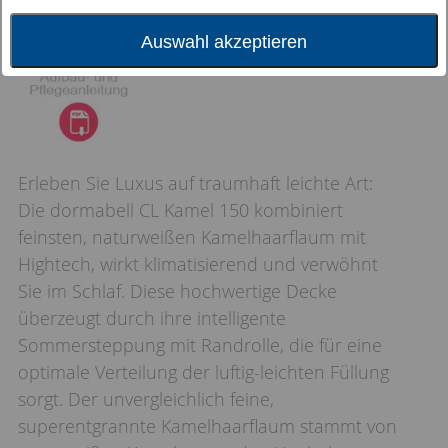
Auswahl akzeptieren
Erleben Sie Luxus auf traumhaft leichte Art:
Die dormabell CL Kamel 150 kombiniert
feinsten, naturweißen Kamelhaarflaum mit
Hightech, wirkt klimatisierend und verwöhnt
Sie im Schlaf. Diese hochwertige Decke
überzeugt durch ihre intelligente
Sommersteppung mit Randrolle, die für eine
optimale Verteilung der luftig-leichten Füllung
sorgt. Der unvergleichlich feine,
superentgrannte Kamelhaarflaum stammt von