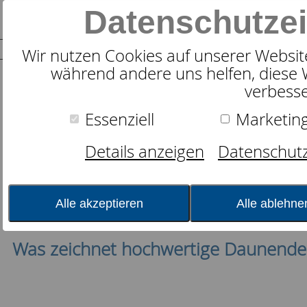
Datenschutzei
Wir nutzen Cookies auf unserer Website.
während andere uns helfen, diese 
Suche nach
verbesse
Essenziell
Marketin
Details anzeigen
Datenschutz
Schlafexperten-Tipps: Schlafw
Alle akzeptieren
Alle ablehne
Kategorie:
Produkte
Zudecken
Datum:
04.11.2016 08:04:32
Was zeichnet hochwertige Daunende