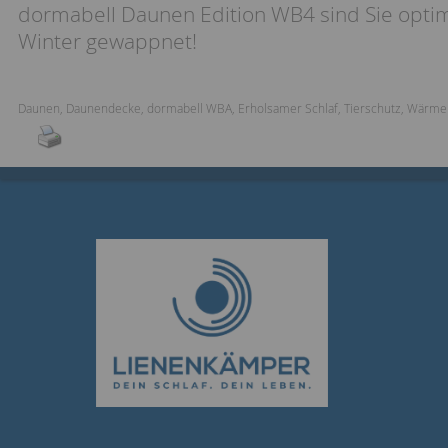
dormabell Daunen Edition WB4 sind Sie optim
Winter gewappnet!
Daunen
,
Daunendecke
,
dormabell WBA
,
Erholsamer Schlaf
,
Tierschutz
,
Wärme