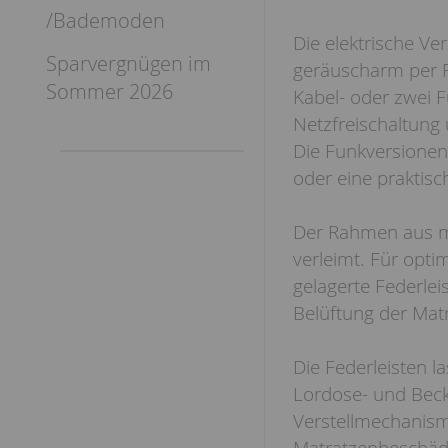
/Bademoden
Die elektrische Ve
Sparvergnügen im
geräuscharm per F
Sommer 2026
Kabel- oder zwei F
Netzfreischaltung
Die Funkversionen
oder eine praktisc
Der Rahmen aus ma
verleimt. Für opti
gelagerte Federleis
Belüftung der Mat
Die Federleisten la
Lordose- und Beck
Verstellmechanismu
Matratzenbeschäd