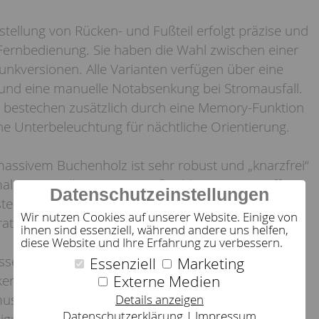
rstellung von Rücken- und Fußteil erfolgt präzise und
ernbedienung. Sie haben die Wahl zwischen einer
unkversionen. Alle Varianten verfügen über eine
 und eine manuelle Notabsenkung bei Stromausfall.
 bestechen zusätzlich durch eine Memory-Funktion
he Unterbeleuchtung für nächtliche Orientierung.
ssivem Buchenholz ist sehr robust und „knarzfrei“
male Unterstützung sorgen flexible, in Kunststoff
Datenschutzeinstellungen
ten, die eine ideale Auflagefläche bieten und die
Wir nutzen Cookies auf unserer Website. Einige von
ratze verbessern.
ihnen sind essenziell, während andere uns helfen,
diese Website und Ihre Erfahrung zu verbessern.
ssen sich im Schulterbereich gezielt verfestigen.
Essenziell
Marketing
enzone sind ebenfalls präzise anpassbar. Der
Externe Medien
s ist unterhalb der Liegefläche positioniert, was
Details anzeigen
Datenschutzerklärung
Impressum
igungen und ungewollte Einstellungsänderungen