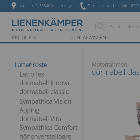
Hauptstr. 2, 58540 Meinerzhagen
Terminabsprachen unter 023
PRODUKTE
SCHLAFWISSEN
Lattenroste
Motorrahmen
dormabell cla
Lattoflex
dormabell Innova
dormabell classic
Sympathica Vision
Auping
dormabell Vita
Sympathica Comfort
höhenverstellbare