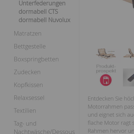
Unterfederungen
dormabell CTS
dormabell Nuvolux
Matratzen
Bettgestelle
Boxspringbetten
Zudecken
Kopfkissen
Relaxsessel
Entdecken Sie höc
Motorrahmen passt 
Textilien
und eignet sich au
flache Motor ragt 
Tag- und
Rahmen hervor und
Nachtwäsche/Dessous