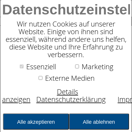
Datenschutzeinste
0
SUCHE
Wir nutzen Cookies auf unserer
Website. Einige von ihnen sind
essenziell, während andere uns helfen,
diese Website und Ihre Erfahrung zu
DIE REISE ZU
verbessern.
DEINEM PERFEKTEN
Essenziell
Marketing
Externe Medien
NACKENSTÜTZKISSEN
Details
anzeigen
Datenschutzerklärung
Imp
Finde die Unterstützung, die du
verdienst
Alle akzeptieren
Alle ablehnen