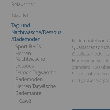
Relaxsessel
Textilien
Tag- und
Nachtwäsche/Dessous
/Bademoden
Bademäntel von C
Sport-BH´s
Qualitätsanspruch 
Herren
Qualitäten oder ku
Nachtwäsche
Homewear-Kollekti
Dessous
Standard 100 über
Damen Tagwäsche
Schadstoffen. Aus
Bademoden
und großer Sorgfal
Herren Tagwäsche
Bademäntel
Cawö