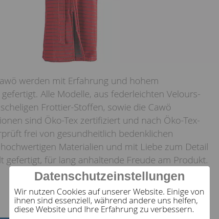
awö werden mit Erfahrung und hohem
gefertigt. Alle Modelle, aus federleichten Velours-
scheligen Frottier-Stoffen, sowie die Cawö
onen sind Öko-Tex zertifiziert und nach Öko-Tex-
prüft frei von gesundheitlich bedenklichen
 hochwertigen Materialien und mit Liebe zum Detail
t gefertigt, für lang anhaltende Freude am Produkt.
Datenschutzeinstellungen
Wir nutzen Cookies auf unserer Website. Einige von
ihnen sind essenziell, während andere uns helfen,
diese Website und Ihre Erfahrung zu verbessern.