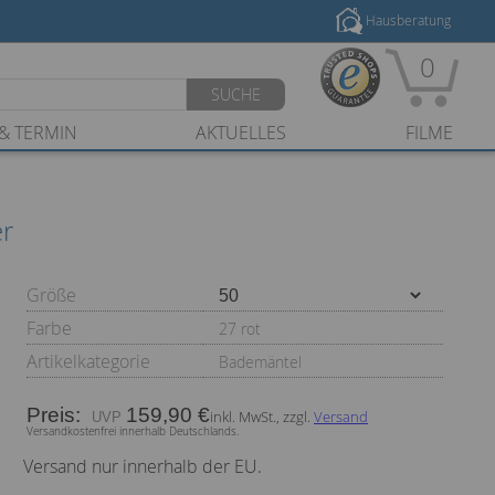
Hausberatung
0
SUCHE
& TERMIN
AKTUELLES
FILME
er
Größe
Farbe
27 rot
Artikelkategorie
Bademäntel
Preis:
159,90 €
inkl. MwSt., zzgl.
Versand
Versandkostenfrei innerhalb Deutschlands.
Versand nur innerhalb der EU.