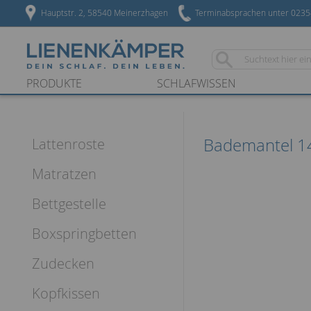
Hauptstr. 2, 58540 Meinerzhagen
Terminabsprachen unter 023
PRODUKTE
SCHLAFWISSEN
Bademantel 14
Lattenroste
Matratzen
Bettgestelle
Boxspringbetten
Zudecken
Kopfkissen