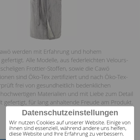
awö werden mit Erfahrung und hohem
gefertigt. Alle Modelle, aus federleichten Velours-
scheligen Frottier-Stoffen, sowie die Cawö
onen sind Öko-Tex zertifiziert und nach Öko-Tex-
prüft frei von gesundheitlich bedenklichen
 hochwertigen Materialien und mit Liebe zum Detail
t gefertigt, für lang anhaltende Freude am Produkt.
Datenschutzeinstellungen
Wir nutzen Cookies auf unserer Website. Einige von
ihnen sind essenziell, während andere uns helfen,
diese Website und Ihre Erfahrung zu verbessern.