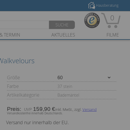
Hausberatung
0
SUCHE
& TERMIN
AKTUELLES
FILME
alkvelours
Größe
Farbe
37 stein
Artikelkategorie
Bademäntel
Preis:
159,90 €
inkl. MwSt., zzgl.
Versand
Versandkostenfrei innerhalb Deutschlands.
Versand nur innerhalb der EU.