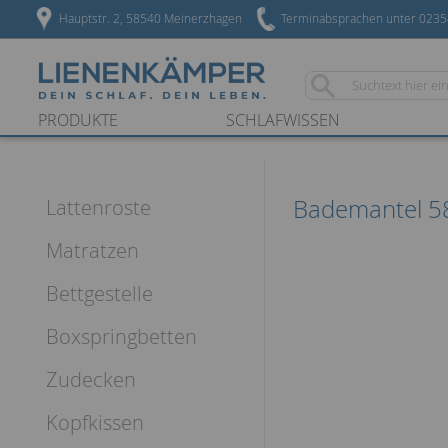
Hauptstr. 2, 58540 Meinerzhagen
Terminabsprachen unter 023
PRODUKTE
SCHLAFWISSEN
Bademantel 5
Lattenroste
Matratzen
Bettgestelle
Boxspringbetten
Zudecken
Kopfkissen