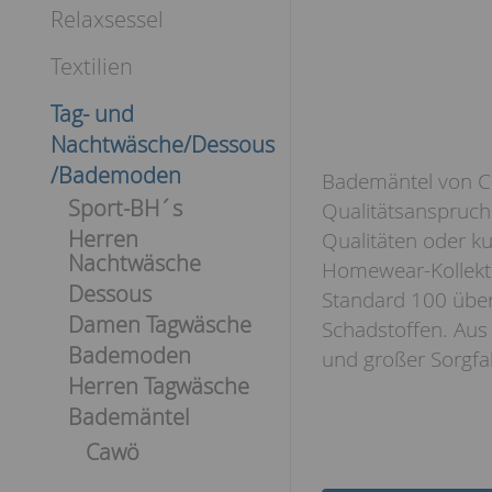
Relaxsessel
Textilien
Tag- und
Nachtwäsche/Dessous
/Bademoden
Bademäntel von C
Sport-BH´s
Qualitätsanspruch 
Herren
Qualitäten oder ku
Nachtwäsche
Homewear-Kollekti
Dessous
Standard 100 über
Damen Tagwäsche
Schadstoffen. Aus
Bademoden
und großer Sorgfal
Herren Tagwäsche
Bademäntel
Cawö