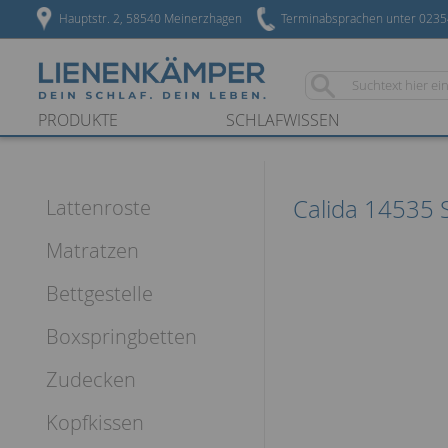
Hauptstr. 2, 58540 Meinerzhagen
Terminabsprachen unter 023
PRODUKTE
SCHLAFWISSEN
Calida 14535 
Lattenroste
Matratzen
Bettgestelle
Boxspringbetten
Zudecken
Kopfkissen