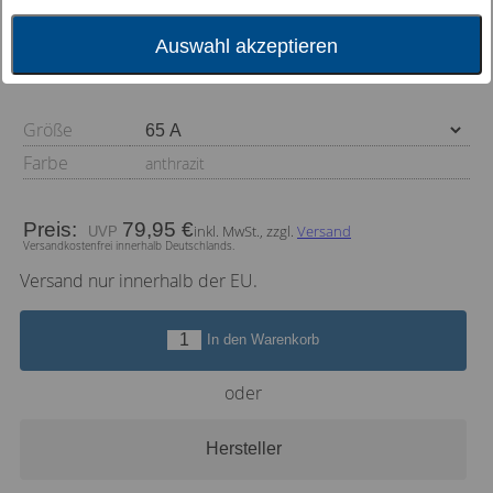
anthrazit und pink
Auswahl akzeptieren
Größe
Farbe
anthrazit
Preis:
79,95 €
inkl. MwSt., zzgl.
Versand
Versandkostenfrei innerhalb Deutschlands.
Versand nur innerhalb der EU.
In den Warenkorb
oder
Hersteller