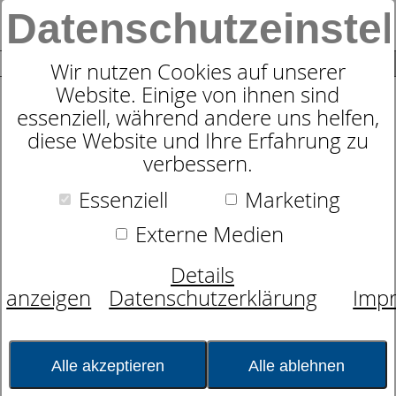
Datenschutzeinste
0
SUCHE
Wir nutzen Cookies auf unserer
Website. Einige von ihnen sind
essenziell, während andere uns helfen,
Anita Active 5544 Air Control
diese Website und Ihre Erfahrung zu
DeltaPad Maximum Support
verbessern.
Essenziell
Marketing
Externe Medien
Details
anzeigen
Datenschutzerklärung
Imp
Alle akzeptieren
Alle ablehnen