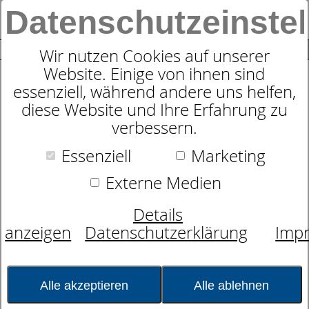
Datenschutzeinste
0
SUCHE
Wir nutzen Cookies auf unserer
Website. Einige von ihnen sind
essenziell, während andere uns helfen,
Cawö PURE Frottier-Kollektion
diese Website und Ihre Erfahrung zu
- Struktur-Unis in Pastell
verbessern.
Essenziell
Marketing
Externe Medien
Details
anzeigen
Datenschutzerklärung
Imp
Alle akzeptieren
Alle ablehnen