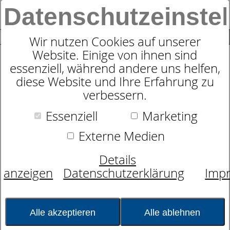
Datenschutzeinste
0
SUCHE
Wir nutzen Cookies auf unserer
Website. Einige von ihnen sind
essenziell, während andere uns helfen,
Bettwäsche Flanell Wende
diese Website und Ihre Erfahrung zu
Streifen Lita mit RV
verbessern.
Essenziell
Marketing
Externe Medien
Details
anzeigen
Datenschutzerklärung
Imp
Alle akzeptieren
Alle ablehnen