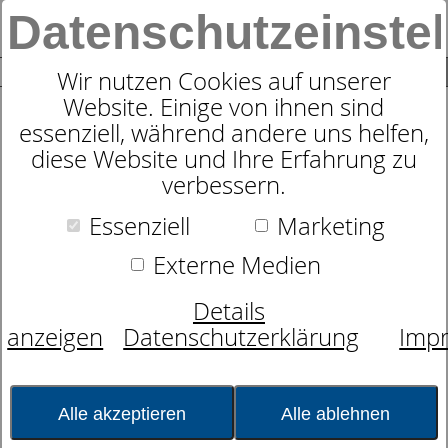
Datenschutzeinste
0
SUCHE
Wir nutzen Cookies auf unserer
Website. Einige von ihnen sind
essenziell, während andere uns helfen,
diese Website und Ihre Erfahrung zu
Schlafexperten-Tipps:
verbessern.
Schlafwissen für erholsame
Essenziell
Marketing
Nächte
Externe Medien
Kategorie:
Allgemeines
Erholung und Wellness
Gesundheit & Fitness
Details
Matratzen
Produkte
Datum:
25.07.2014 10:03:39
anzeigen
Datenschutzerklärung
Imp
Die richtige Matratze – Was sie
leisten muss.
Alle akzeptieren
Alle ablehnen