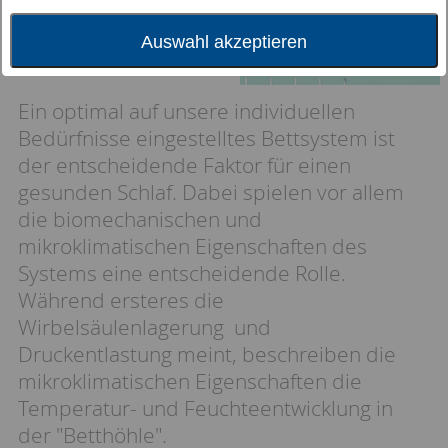
Auswahl akzeptieren
Ein optimal auf unsere individuellen
Bedürfnisse eingestelltes Bettsystem ist
der entscheidende Faktor für einen
gesunden Schlaf. Dabei spielen vor allem
die biomechanischen und
mikroklimatischen Eigenschaften des
Systems eine entscheidende Rolle.
Während ersteres die
Wirbelsäulenlagerung und
Druckentlastung meint, beschreiben die
mikroklimatischen Eigenschaften die
Temperatur- und Feuchteentwicklung in
der "Betthöhle".