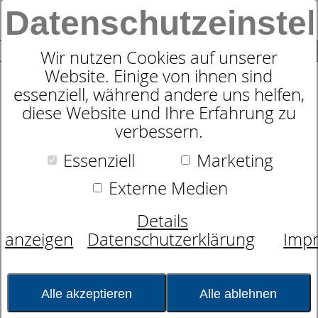
Datenschutzeinste
0
SUCHE
Wir nutzen Cookies auf unserer
Website. Einige von ihnen sind
Suche nach
essenziell, während andere uns helfen,
diese Website und Ihre Erfahrung zu
verbessern.
Essenziell
Marketing
Schlafexperten-Tipps:
Externe Medien
Schlafwissen für erholsame
Details
Nächte
anzeigen
Datenschutzerklärung
Imp
Kategorie:
Gesundheit & Fitness
Datum:
21.08.2017 06:53:45
Alle akzeptieren
Alle ablehnen
So verbessert Sport Ihre