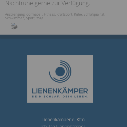
Nachtruhe gerne zur Verfügung.
Anstrengung
,
dormabell
,
Fitness
,
Kraftsport
,
Ruhe
,
Schlafqualität
,
Schwimmen
,
Sport
,
Yoga
Lienenkämper e. Kfm
Inh. Jan Lienenkämper