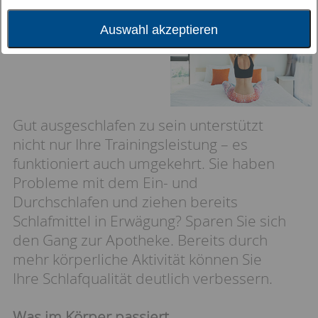
Schlafqualität
Auswahl akzeptieren
Gut ausgeschlafen zu sein unterstützt
nicht nur Ihre Trainingsleistung – es
funktioniert auch umgekehrt. Sie haben
Probleme mit dem Ein- und
Durchschlafen und ziehen bereits
Schlafmittel in Erwägung? Sparen Sie sich
den Gang zur Apotheke. Bereits durch
mehr körperliche Aktivität können Sie
Ihre Schlafqualität deutlich verbessern.
Was im Körper passiert