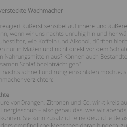
 versteckte Wachmacher
reagiert äußerst sensibel auf innere und äußere
nn, wenn wir uns nachts unruhig hin und her wäl
estifter, wie Koffein und Alkohol, dürften hier
ten nur in Maßen und nicht direkt vor dem Schl
n Nahrungsmitteln aus? Können auch Bestandte
samen Schlaf beeinträchtigen?
er nachts schnell und ruhig einschlafen möchte, 
hmacher verzichten:
chte
ure vonOrangen, Zitronen und Co. wirkt kreisla
Energieschub – also genau das, was wir abends 
önnen. Sie kann zusätzlich eine deutliche Bela
ders empfindliche Menschen daran hindern, zu