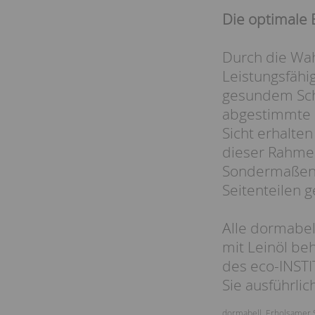
Die optimale 
Durch die Wah
Leistungsfähig
gesundem Schl
abgestimmte U
Sicht erhalte
dieser Rahmen
Sondermaßen. 
Seitenteilen g
Alle dormabel
mit Leinöl beh
des eco-INSTI
Sie ausführlic
dormabell
,
Erholsamer 