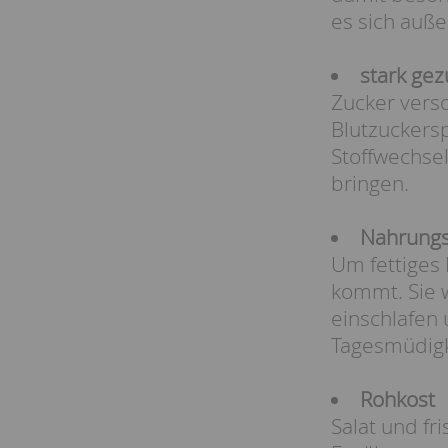
es sich auß
stark ge
Zucker vers
Blutzuckers
Stoffwechse
bringen.
Nahrungs
Um fettiges 
kommt. Sie w
einschlafen 
Tagesmüdigke
Rohkost
Salat und f