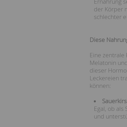
Ernährung s
der Körper m
schlechter e
Diese Nahrung
Eine zentrale 
Melatonin und
dieser Hormon
Leckereien tr
können:
Sauerkir
Egal, ob als
und unterst