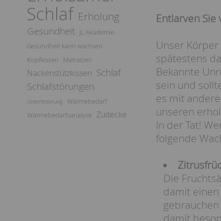
Schlaf
Erholung
Entlarven Sie
Gesundheit
JL Akademie
Unser Körper 
Gesundheit kann wachsen
spätestens da
Kopfkissen
Matratzen
Bekannte Unruh
Schlaf
Nackenstützkissen
sein und soll
Schlafstörungen
es mit andere
Wärmebedarf
Unterfederung
unseren erhol
Zudecke
Wärmebedarfsanalyse
In der Tat! W
folgende Wac
Zitrusfrü
Die Fruchtsä
damit einen 
gebrauchen k
damit beson