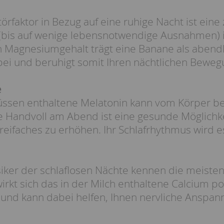
törfaktor in Bezug auf eine ruhige Nacht ist ein
 (bis auf wenige lebensnotwendige Ausnahmen) i
 Magnesiumgehalt trägt eine Banane als abendl
bei und beruhigt somit Ihren nächtlichen Bewe
e
üssen enthaltene Melatonin kann vom Körper 
 Handvoll am Abend ist eine gesunde Möglichke
Dreifaches zu erhöhen. Ihr Schlafrhythmus wird 
iker der schlaflosen Nächte kennen die meisten 
wirkt sich das in der Milch enthaltene Calcium p
 und kann dabei helfen, Ihnen nervliche Anspa