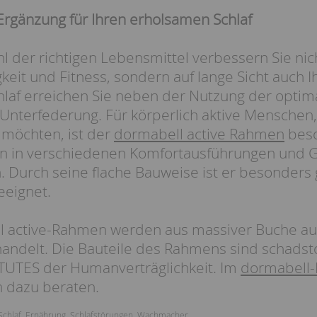
Ergänzung für Ihren erholsamen Schlaf
l der richtigen Lebensmittel verbessern Sie nic
keit und Fitness, sondern auf lange Sicht auch I
af erreichen Sie neben der Nutzung der optima
nterfederung. Für körperlich aktive Menschen, 
n möchten, ist der
dormabell active Rahmen
beso
 in verschiedenen Komfortausführungen und Gr
Durch seine flache Bauweise ist er besonders g
eeignet.
l active-Rahmen werden aus massiver Buche au
andelt. Die Bauteile des Rahmens sind schadstof
TUTES der Humanverträglichkeit. Im
dormabell-
h dazu beraten.
Schlaf
,
Ernährung
,
Schlafstörungen
,
Wachmacher