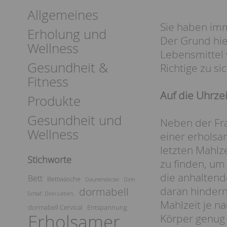
Allgemeines
Sie haben imm
Erholung und
Der Grund hie
Wellness
Lebensmittel v
Gesundheit &
Richtige zu s
Fitness
Auf die Uhrze
Produkte
Gesundheit und
Neben der Fra
Wellness
einer erholsa
letzten Mahlz
Stichworte
zu finden, um
die anhaltend
Bett
Bettwäsche
Daunendecke
Dein
daran hindern
dormabell
Schlaf. Dein Leben.
Mahlzeit je n
dormabell Cervical
Entspannung
Erholsamer
Körper genug 