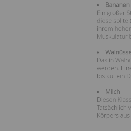
Bananen
Ein großer S
diese sollte
ihrem hohen
Muskulatur 
Walnüss
Das in Waln
werden. Eine
bis auf ein 
Milch
Diesen Klass
Tatsächlich 
Körpers aus