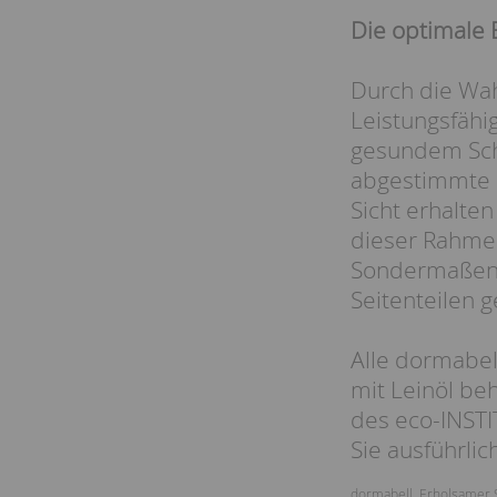
Die optimale 
Durch die Wah
Leistungsfähig
gesundem Schl
abgestimmte U
Sicht erhalte
dieser Rahmen
Sondermaßen. 
Seitenteilen g
Alle dormabel
mit Leinöl beh
des eco-INSTI
Sie ausführlic
dormabell
,
Erholsamer 