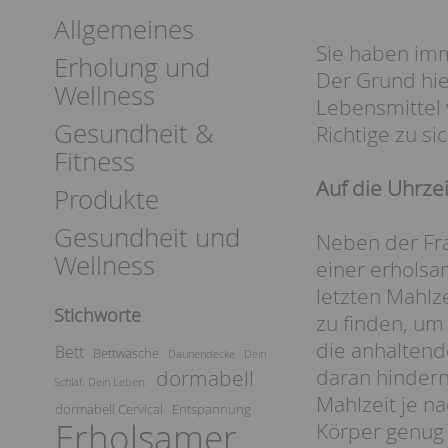
Allgemeines
Sie haben imm
Erholung und
Der Grund hie
Wellness
Lebensmittel v
Gesundheit &
Richtige zu s
Fitness
Auf die Uhrze
Produkte
Gesundheit und
Neben der Fra
Wellness
einer erholsa
letzten Mahlz
Stichworte
zu finden, um
die anhaltend
Bett
Bettwäsche
Daunendecke
Dein
daran hindern
dormabell
Schlaf. Dein Leben.
Mahlzeit je n
dormabell Cervical
Entspannung
Erholsamer
Körper genug 