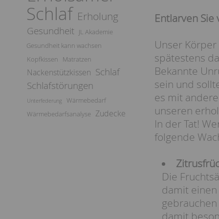
Schlaf
Erholung
Entlarven Sie
Gesundheit
JL Akademie
Unser Körper 
Gesundheit kann wachsen
spätestens da
Kopfkissen
Matratzen
Bekannte Unruh
Schlaf
Nackenstützkissen
sein und soll
Schlafstörungen
es mit andere
Wärmebedarf
Unterfederung
unseren erhol
Zudecke
Wärmebedarfsanalyse
In der Tat! W
folgende Wac
Zitrusfrü
Die Fruchtsä
damit einen 
gebrauchen k
damit beson