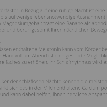
törfaktor in Bezug auf eine ruhige Nacht ist ein
 (bis auf wenige lebensnotwendige Ausnahmen) i
 Magnesiumgehalt trägt eine Banane als abendl
bei und beruhigt somit Ihren nächtlichen Bewe
e
üssen enthaltene Melatonin kann vom Körper 
 Handvoll am Abend ist eine gesunde Möglichke
Dreifaches zu erhöhen. Ihr Schlafrhythmus wird 
iker der schlaflosen Nächte kennen die meisten 
wirkt sich das in der Milch enthaltene Calcium p
 und kann dabei helfen, Ihnen nervliche Anspa