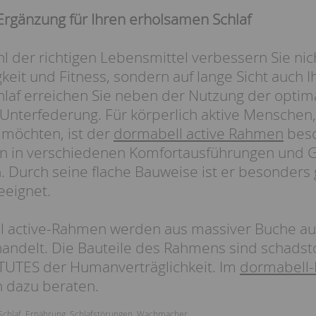
Ergänzung für Ihren erholsamen Schlaf
l der richtigen Lebensmittel verbessern Sie nic
keit und Fitness, sondern auf lange Sicht auch I
af erreichen Sie neben der Nutzung der optima
nterfederung. Für körperlich aktive Menschen, 
n möchten, ist der
dormabell active Rahmen
beso
 in verschiedenen Komfortausführungen und Gr
Durch seine flache Bauweise ist er besonders g
eeignet.
l active-Rahmen werden aus massiver Buche au
andelt. Die Bauteile des Rahmens sind schadstof
TUTES der Humanverträglichkeit. Im
dormabell-
h dazu beraten.
Schlaf
,
Ernährung
,
Schlafstörungen
,
Wachmacher