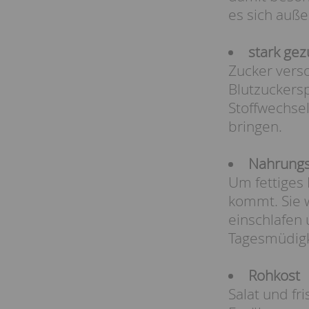
es sich auß
stark ge
Zucker vers
Blutzuckers
Stoffwechse
bringen.
Nahrungs
Um fettiges 
kommt. Sie w
einschlafen 
Tagesmüdigke
Rohkost
Salat und f