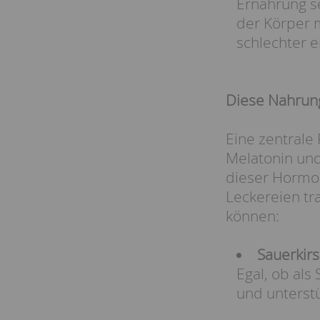
Ernährung s
der Körper m
schlechter e
Diese Nahrung
Eine zentrale 
Melatonin und
dieser Hormon
Leckereien tr
können:
Sauerkir
Egal, ob als
und unterst