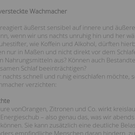
 versteckte Wachmacher
reagiert äußerst sensibel auf innere und äußere
nn, wenn wir uns nachts unruhig hin und her wäl
estifter, wie Koffein und Alkohol, dürften hier
ten nur in Maßen und nicht direkt vor dem Schl
n Nahrungsmitteln aus? Können auch Bestandte
samen Schlaf beeinträchtigen?
er nachts schnell und ruhig einschlafen möchte, 
hmacher verzichten:
chte
ure vonOrangen, Zitronen und Co. wirkt kreisla
Energieschub – also genau das, was wir abends 
önnen. Sie kann zusätzlich eine deutliche Bela
ders empfindliche Menschen daran hindern, zu