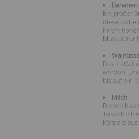
Bananen
Ein großer S
diese sollte
ihrem hohen
Muskulatur 
Walnüss
Das in Waln
werden. Eine
bis auf ein 
Milch
Diesen Klass
Tatsächlich 
Körpers aus