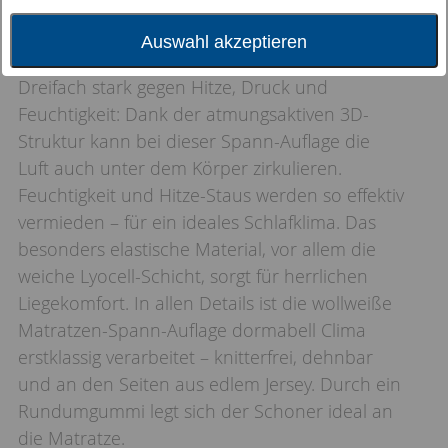
Auswahl akzeptieren
Dreifach stark gegen Hitze, Druck und
Feuchtigkeit: Dank der atmungsaktiven 3D-
Struktur kann bei dieser Spann-Auflage die
Luft auch unter dem Körper zirkulieren.
Feuchtigkeit und Hitze-Staus werden so effektiv
vermieden – für ein ideales Schlafklima. Das
besonders elastische Material, vor allem die
weiche Lyocell-Schicht, sorgt für herrlichen
Liegekomfort. In allen Details ist die wollweiße
Matratzen-Spann-Auflage dormabell Clima
erstklassig verarbeitet – knitterfrei, dehnbar
und an den Seiten aus edlem Jersey. Durch ein
Rundumgummi legt sich der Schoner ideal an
die Matratze.