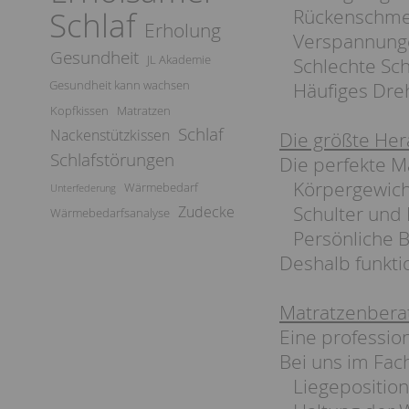
Rückenschme
Schlaf
Erholung
Verspannungen
Gesundheit
JL Akademie
Schlechte Schl
Gesundheit kann wachsen
Häufiges Dre
Kopfkissen
Matratzen
Schlaf
Nackenstützkissen
Die größte Her
Schlafstörungen
Die perfekte M
Körpergewic
Wärmebedarf
Unterfederung
Schulter und 
Zudecke
Wärmebedarfsanalyse
Persönliche 
Deshalb funktio
Matratzenberat
Eine professio
Bei uns im Fach
Liegeposition 