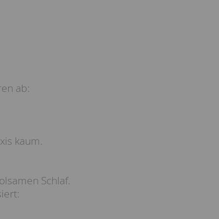
ren ab:
axis kaum.
holsamen Schlaf.
iert: