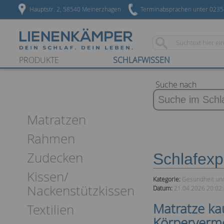
Hauptstr. 2, 58540 Meinerzhagen
Terminabsprachen unter 023
PRODUKTE
SCHLAFWISSEN
Suche nach
Matratzen
Rahmen
Zudecken
Schlafexp
Kissen/
Kategorie:
Gesundheit un
Nackenstützkissen
Datum:
21.04.2026 20:02
Matratze kau
Textilien
Körperverm