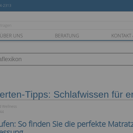
54-2313
ÜBER UNS
BERATUNG
KONTAKT 
erten-Tipps: Schlafwissen für 
d Wellness
:44
fen: So finden Sie die perfekte Matra
essung