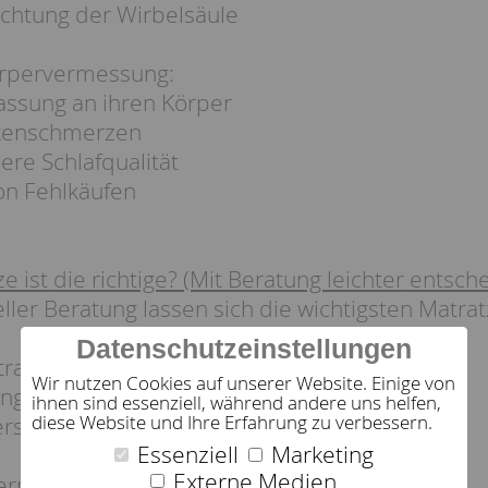
htung der Wirbelsäule
örpervermessung:
ssung an ihren Körper
enschmerzen
re Schlafqualität
n Fehlkäufen
 ist die richtige? (Mit Beratung leichter entsch
eller Beratung lassen sich die wichtigsten Matr
Datenschutzeinstellungen
ratzen:
Wir nutzen Cookies auf unserer Website. Einige von
ngsfähig
ihnen sind essenziell, während andere uns helfen,
diese Website und Ihre Erfahrung zu verbessern.
erschiedliche Körperzonen
Essenziell
Marketing
Externe Medien
ernmatratzen