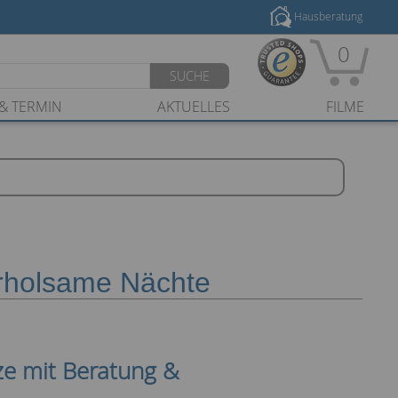
Hausberatung
0
SUCHE
& TERMIN
AKTUELLES
FILME
erholsame Nächte
tze mit Beratung &