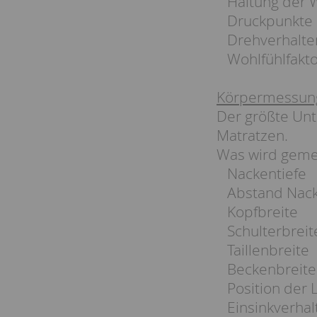
Haltung der W
Druckpunkte 
Drehverhalte
Wohlfühlfakto
Körpermessung
Der größte Unt
Matratzen.
Was wird gem
Nackentiefe
Abstand Nacke
Kopfbreite
Schulterbreit
Taillenbreite
Beckenbreite
Position der L
Einsinkverhal