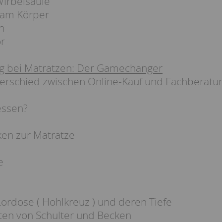
irbelsäule
am Körper
n
r
 bei Matratzen: Der Gamechanger
erschied zwischen Online-Kauf und Fachberatun
essen?
n zur Matratze
e
ordose ( Hohlkreuz ) und deren Tiefe
ten von Schulter und Becken