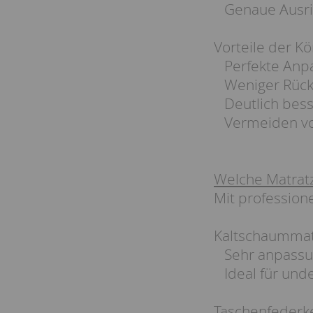
Genaue Ausric
Vorteile der K
Perfekte Anpa
Weniger Rück
Deutlich besse
Vermeiden vo
Welche Matratze
Mit profession
Kaltschaummat
Sehr anpassu
Ideal für und
Taschenfederk