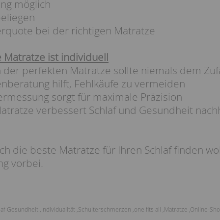
g möglich
eliegen
quote bei der richtigen Matratze
 Matratze ist individuell
 der perfekten Matratze sollte niemals dem Zuf
beratung hilft, Fehlkäufe zu vermeiden
rmessung sorgt für maximale Präzision
atratze verbessert Schlaf und Gesundheit nachh
ch die beste Matratze für Ihren Schlaf finden wo
g vorbei.
laf Gesundheit
,
Individualität
,
Schulterschmerzen
,
one fits all
,
Matratze
,
Online-Sh