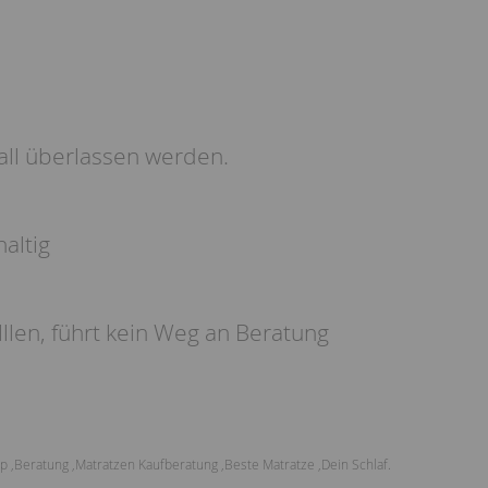
all überlassen werden.
altig
lllen, führt kein Weg an Beratung
op
,
Beratung
,
Matratzen Kaufberatung
,
Beste Matratze
,
Dein Schlaf.