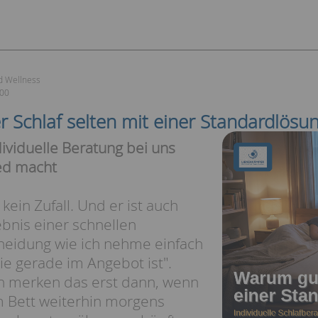
d Wellness
:00
 Schlaf selten mit einer Standardlösu
viduelle Beratung bei uns
ed macht
 kein Zufall. Und er ist auch
ebnis einer schnellen
heidung wie ich nehme einfach
ie gerade im Angebot ist".
n merken das erst dann, wenn
m Bett weiterhin morgens