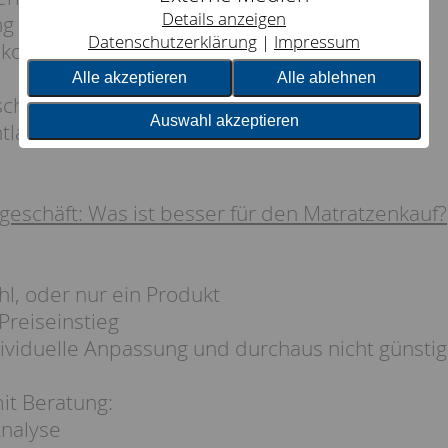
Details anzeigen
ng
Datenschutzerklärung
Impressum
ekomfort
Alle akzeptieren
Alle ablehnen
schaum
Auswahl akzeptieren
tlastung
hgeschäft: Was ist besser für den Matratzenkauf?
, oder nur ein Produkt
Preiseinstieg
dividuelle Anpassung und durchaus nicht günstige
it Beratung:
nalyse