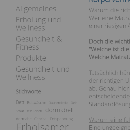
Allgemeines
Warum die rich
Wer eine Matra
Erholung und
einer riesigen 
Wellness
Gesundheit &
Doch die wichti
Fitness
"Welche ist die
Produkte
Welche Matrat
Gesundheit und
Tatsächlich hä
Wellness
der richtigen 
ab. Genau hier
Stichworte
entscheidenden
Bett
Bettwäsche
Standardlösun
Daunendecke
Dein
dormabell
Schlaf. Dein Leben.
Warum eine fal
dormabell Cervical
Entspannung
Erholsamer
Eine ungeeigne